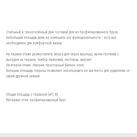
УЗНАТЬ СТОИМОСТЬ
Стильный и технологичный дом гостевой дом из профилированного бруса.
Небольшая площадь дома не помешала его функциональности – есть все
необходимое для комфортной жизни.
На первом этаже разместились: вход в дом через крыльцо, кухня-гостиная с
выходом на террасу, тамбур-прихожая, лестница, санузел.
На втором этаже: спальня, просторный балкон, холл.
Большая площадь террасы позволяет использовать ее как место для уединения со
своей дружной семьёй.
Записаться на экскурсию
Общая площадь с террасой (м²): 93
Материал стен: профилированный брус