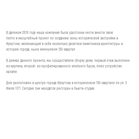
УЗНАТЬ СТОИМОСТЬ
В далеком 2010 году наша компания была удостоена чести внести свою
лепту в масштабный проект по созданию зоны исторической застройки в
Иркутске, включающей в себя несколько десятков памятников архитектуры и
истории города, ныне именуемом 130 квартал.
⠀
В рамках данного проекта, мы осуществляли сборку дома: первый этаж выполнен
из кирпича, второй- из профилированного клеёного бруса, плюс устройство
кровли.
⠀
Дом расположен в центре города Иркутска в историческом 130 квартале по ул. 3
Июля 17/1. Сегодня там находятся ресторан и бьюти-студия.
Записаться на экскурсию