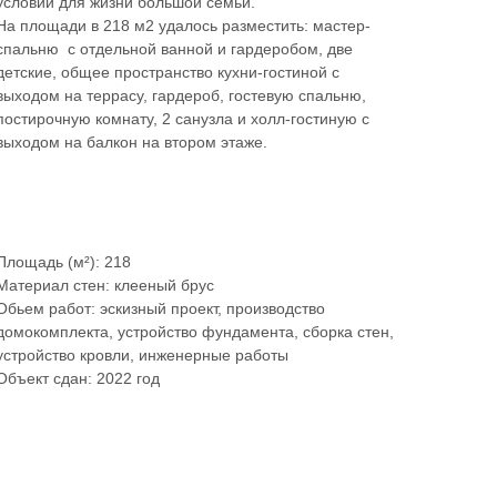
условий для жизни большой семьи.
На площади в 218 м2 удалось разместить: мастер-
спальню с отдельной ванной и гардеробом, две
детские, общее пространство кухни-гостиной с
выходом на террасу, гардероб, гостевую спальню,
постирочную комнату, 2 санузла и холл-гостиную с
выходом на балкон на втором этаже.
Записаться на экскурсию
Площадь (м²): 218
Материал стен: клееный брус
Обьем работ: эскизный проект, производство
домокомплекта, устройство фундамента, сборка стен,
устройство кровли, инженерные работы
Объект сдан: 2022 год