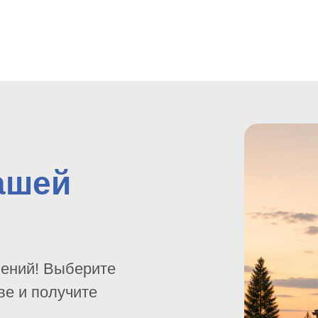
ашей
шений! Выберите
ве и получите