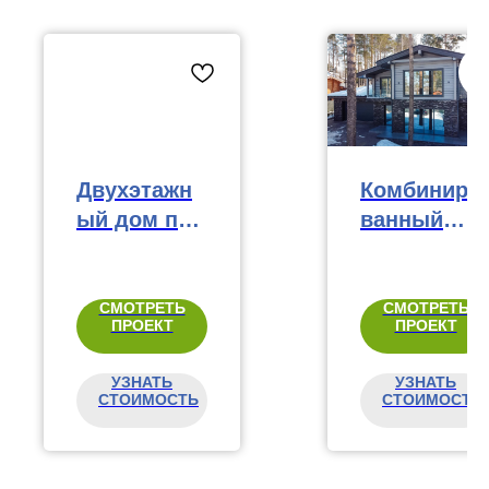
Двухэтажн
Комбиниро
ый дом по
ванный
проекту
дом в
"Весна",
стиле
163 м²
шале, 428
СМОТРЕТЬ
СМОТРЕТЬ
ПРОЕКТ
ПРОЕКТ
м²
УЗНАТЬ
УЗНАТЬ
СТОИМОСТЬ
СТОИМОСТЬ