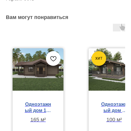
Вам могут понравиться
ХИТ
Одноэтажн
Одноэтажн
ый дом 165
ый дом с
м² с
просторно
165 м²
100 м²
мансардой
й террасой
для отдыха