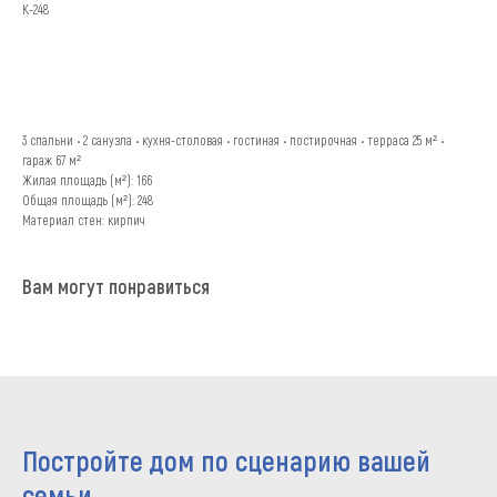
К-248
УЗНАТЬ СТОИМОСТЬ
3 спальни • 2 санузла • кухня-столовая • гостиная • постирочная • терраса 25 м² •
гараж 67 м²
Жилая площадь (м²): 166
Общая площадь (м²): 248
Материал стен: кирпич
Вам могут понравиться
Постройте дом по сценарию вашей
семьи