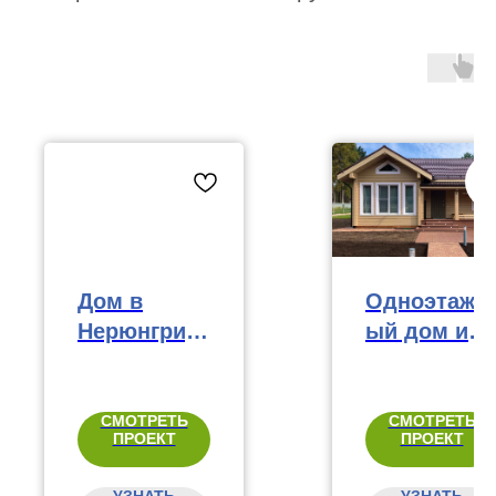
Дом в
Одноэтажн
Нерюнгри,
ый дом из
169 м²
клеёного
бруса, 110
м²
СМОТРЕТЬ
СМОТРЕТЬ
ПРОЕКТ
ПРОЕКТ
УЗНАТЬ
УЗНАТЬ