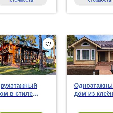
СТОИМОСТЬ
СТОИМОСТЬ
вухэтажный
Одноэтажны
ом в стиле
дом из клеё
але, 187 м²
бруса, 110 м²