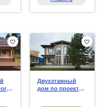
СТОИМОСТЬ
й
Двухэтажный
ного
дом по проекту
КБ-12, 191 м²