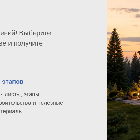
шений! Выберите
ве и получите
0 этапов
к-листы, этапы
роительства и полезные
териалы