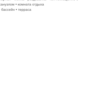
санузлом • комната отдыха
• бассейн • терраса