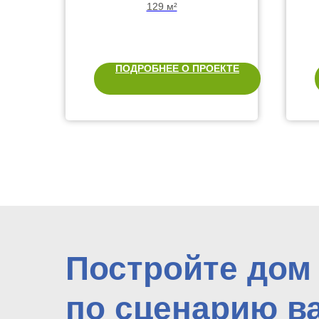
террасой и
129 м²
балконом
ПОДРОБНЕЕ О ПРОЕКТЕ
Постройте дом
по сценарию в