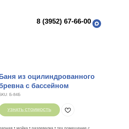
8 (3952) 67-66-00
Баня из оцилиндрованного
бревна с бассейном
SKU:
Б-84Б
УЗНАТЬ СТОИМОСТЬ
парная • мойка • раздевалка • тех помещение с