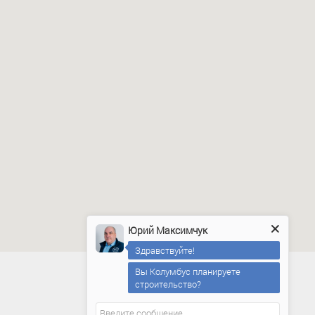
Юрий Максимчук
Здравствуйте!
Вы Колумбус планируете
строительство?
Юрий Максимчук
печатает...