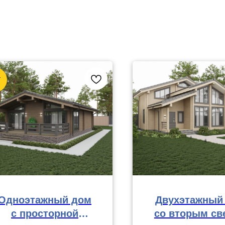
Т
Одноэтажный дом
Двухэтажный
с просторной
со вторым св