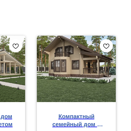
 дом
Компактный
етом
семейный дом с