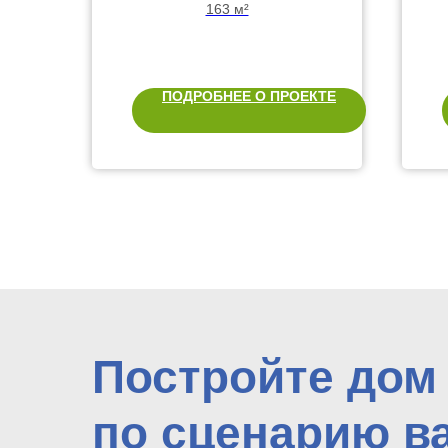
тремя спальнями
163 м²
ПОДРОБНЕЕ О ПРОЕКТЕ
Постройте дом
по сценарию в