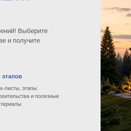
шений! Выберите
ве и получите
0 этапов
к-листы, этапы
роительства и полезные
териалы