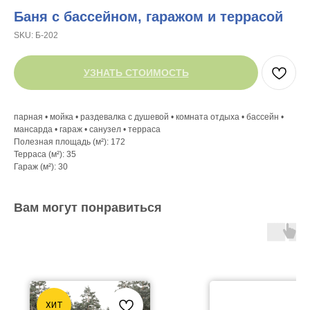
Баня с бассейном, гаражом и террасой
SKU:
Б-202
УЗНАТЬ СТОИМОСТЬ
парная • мойка • раздевалка с душевой • комната отдыха • бассейн •
мансарда • гараж • санузел • терраса
Полезная площадь (м²): 172
Терраса (м²): 35
Гараж (м²): 30
Вам могут понравиться
ХИТ