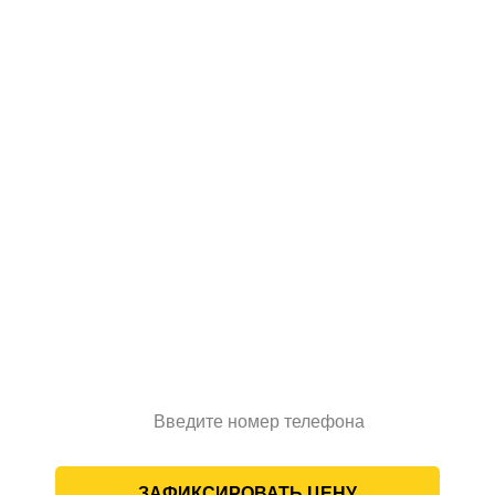
Планируете начать
строительство
позднее?
Зафиксируйте стоимость проекта
на срок до 12 месяцев
Введите номер телефона
ЗАФИКСИРОВАТЬ ЦЕНУ