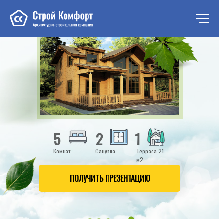
Проект дома «Тайга» из бруса
5
2
1
Комнат
Санузла
Терраса 21
м2
ПОЛУЧИТЬ ПРЕЗЕНТАЦИЮ