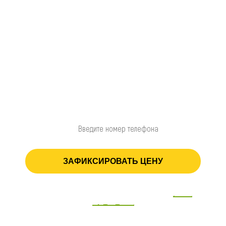
Планируете начать
строительство
позднее?
Зафиксируйте стоимость проекта на
срок до 12 месяцев
Введите номер телефона
ЗАФИКСИРОВАТЬ ЦЕНУ
Нажимая кнопку «зафиксировать цену», вы принимаете
условия
передачи данных