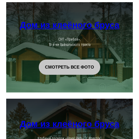
Дом из клеёного бруса
СНТ «Прибой»,
19-й км Байкальского тракта
СМОТРЕТЬ ВСЕ ФОТО
Дом из клеёного бруса
Клубный поселок «Royal Park» (г. Иркутск)