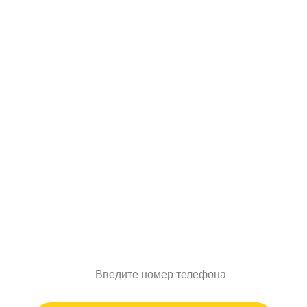
Планируете начать
строительство
позднее?
Зафиксируйте стоимость проекта
на срок до 12 месяцев
Введите номер телефона