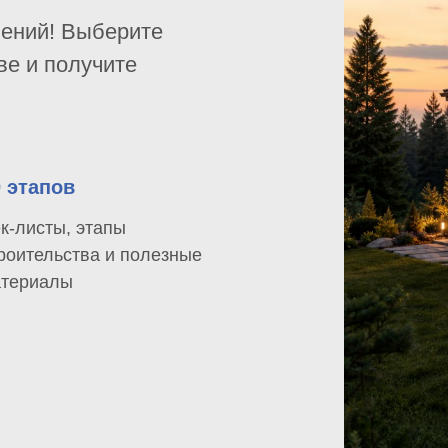
шений! Выберите
ве и получите
0 этапов
к-листы, этапы
роительства и полезные
териалы