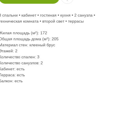
3 спальни • кабинет • гостиная • кухня • 2 санузла •
техническая комната • второй свет • террасы
Жилая площадь (м²): 172
Общая площадь дома (м²): 205
Материал стен: клееный брус
Этажей: 2
Количество спален: 3
Количество санузлов: 2
Кабинет: есть
Терраса: есть
Балкон: есть