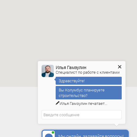
Илья Гамзулин
Специалист по работе с клиентами
Здравствуйте!
Вы Колумбус планируете
строительство?
Илья Гамзулин
печатает...
Мы онлайн, задавайте вопросы!