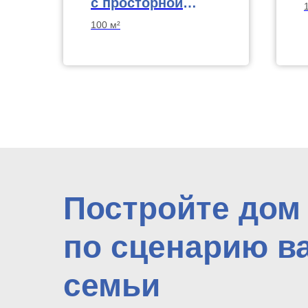
с просторной
террасой
100 м²
Постройте дом
по сценарию в
семьи