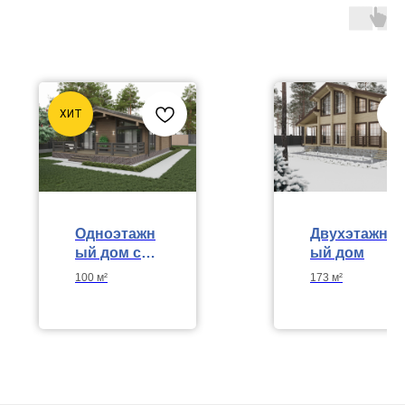
ХИТ
Одноэтажн
Двухэтажн
ый дом с
ый дом
просторно
100 м²
173 м²
й террасой