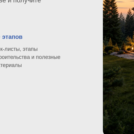
ве и получите
0 этапов
к-листы, этапы
роительства и полезные
териалы