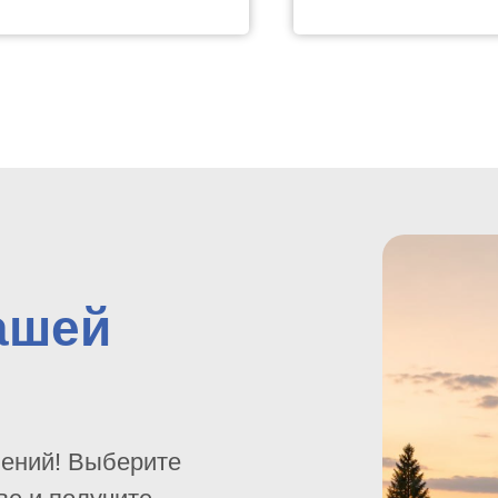
ашей
шений! Выберите