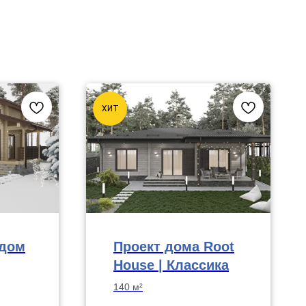
ХИТ
 дом
Проект дома Root
House | Классика
140 м²