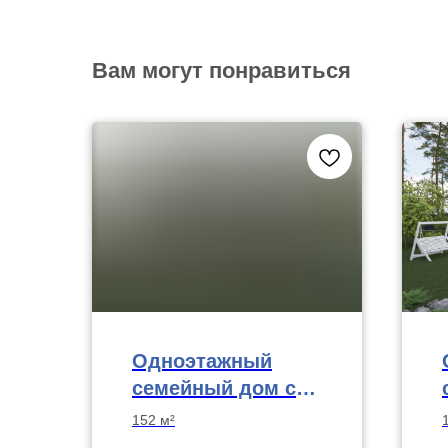
Вам могут понравиться
Одноэтажный
семейный дом с
четырьмя
152 м²
спальнями