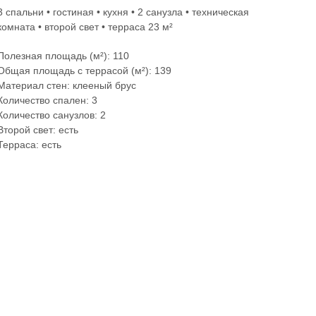
3 спальни • гостиная • кухня • 2 санузла • техническая
комната • второй свет • терраса 23 м²
Полезная площадь (м²): 110
Общая площадь с террасой (м²): 139
Материал стен: клееный брус
Количество спален: 3
Количество санузлов: 2
Второй свет: есть
Терраса: есть